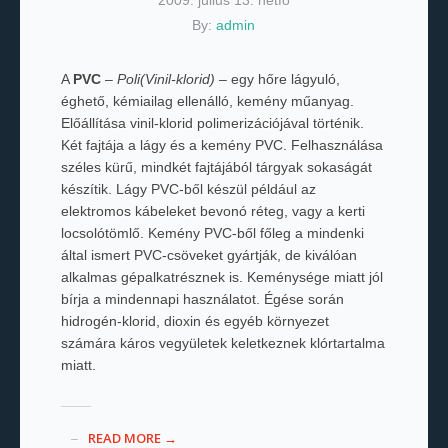
2009. július 13. hétfő
By:
admin
A
PVC
–
Poli(Vinil-klorid)
– egy hőre lágyuló,
éghető, kémiailag ellenálló, kemény műanyag.
Előállítása vinil-klorid polimerizációjával történik.
Két fajtája a lágy és a kemény PVC. Felhasználása
széles kürű, mindkét fajtájából tárgyak sokaságát
készítik. Lágy PVC-ből készül például az
elektromos kábeleket bevonó réteg, vagy a kerti
locsolótömlő. Kemény PVC-ből főleg a mindenki
által ismert PVC-csöveket gyártják, de kiválóan
alkalmas gépalkatrésznek is. Keménysége miatt jól
bírja a mindennapi használatot. Égése során
hidrogén-klorid, dioxin és egyéb környezet
számára káros vegyületek keletkeznek klórtartalma
miatt.
READ MORE →