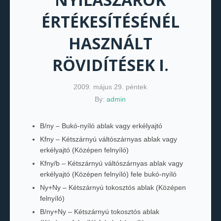
ÉRTÉKESÍTÉSÉNÉL
HASZNÁLT
RÖVIDÍTÉSEK I.
2009. május 29. péntek
By:
admin
B/ny – Bukó-nyíló ablak vagy erkélyajtó
Kfny – Kétszárnyú váltószárnyas ablak vagy
erkélyajtó (Középen felnyíló)
Kfny/b – Kétszárnyú váltószárnyas ablak vagy
erkélyajtó (Középen felnyíló) fele bukó-nyíló
Ny+Ny – Kétszárnyú tokosztós ablak (Középen
felnyíló)
B/ny+Ny – Kétszárnyú tokosztós ablak