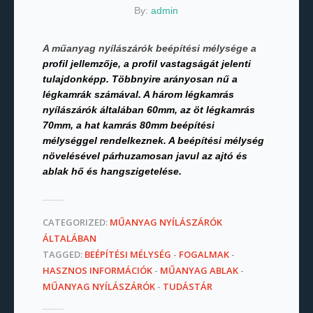
By:
admin
A műanyag nyílászárók beépítési mélysége
a
profil jellemzője, a profil vastagságát jelenti
tulajdonképp. Többnyire arányosan nű a
légkamrák számával. A három légkamrás
nyílászárók általában 60mm, az öt légkamrás
70mm, a hat kamrás 80mm beépítési
mélységgel rendelkeznek. A beépítési mélység
növelésével párhuzamosan javul az ajtó és
ablak hő és hangszigetelése.
CATEGORIZED:
MŰANYAG NYÍLÁSZÁRÓK
ÁLTALÁBAN
TAGGED:
BEÉPÍTÉSI MÉLYSÉG
-
FOGALMAK
-
HASZNOS INFORMÁCIÓK
-
MŰANYAG ABLAK
-
MŰANYAG NYÍLÁSZÁRÓK
-
TUDÁSTÁR